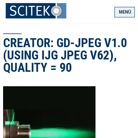
Zum
Inhalt
MENÜ
springen
CREATOR: GD-JPEG V1.0
(USING IJG JPEG V62),
QUALITY = 90