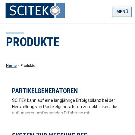
Zum
Inhalt
MENÜ
springen
PRODUKTE
Home
>
Produkte
PARTIKELGENERATOREN
SCITEK kann auf eine langjährige Erfolgsbilanz bei der
Herstellung von Partikelgeneratoren zurückblicken, die
auf unserer umfassenden Erfahrung mit
lasergestützten Strömungsmesstechniken […]