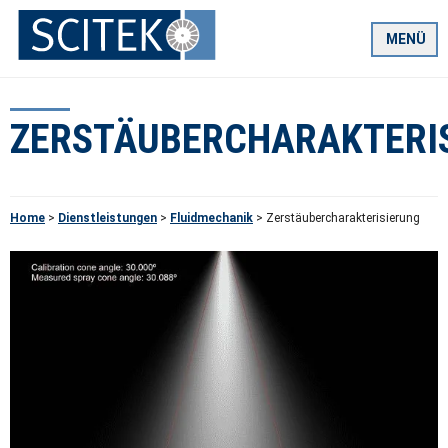
Zum
Inhalt
MENÜ
springen
ZERSTÄUBERCHARAKTERI
Home
>
Dienstleistungen
>
Fluidmechanik
>
Zerstäubercharakterisierung